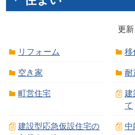
更新
リフォーム
移
空き家
耐
町営住宅
建
て
建設型応急仮設住宅の
中