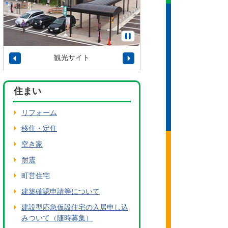
観光サイト
タウンプロモーショ
住まい
リフォーム
移住・定住
空き家
耐震
町営住宅
建築確認申請等について
建設型応急仮設住宅の入居申し込
みついて（随時募集）