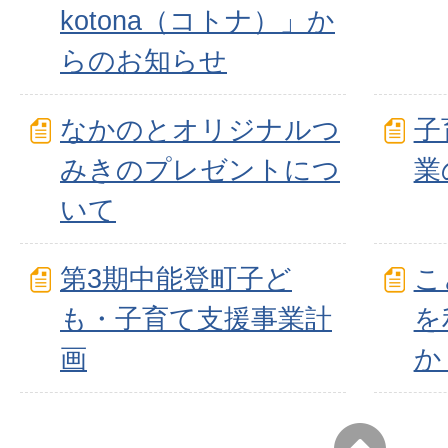
kotona（コトナ）」か
らのお知らせ
なかのとオリジナルつ
子
みきのプレゼントにつ
業
いて
第3期中能登町子ど
こ
も・子育て支援事業計
を
画
か