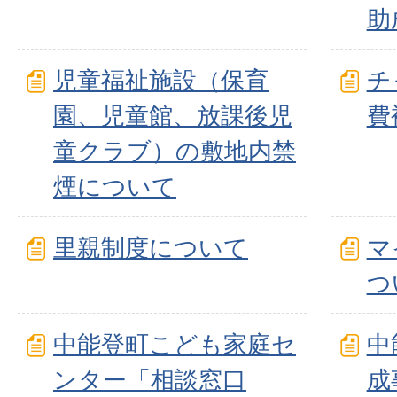
助
児童福祉施設（保育
チ
園、児童館、放課後児
費
童クラブ）の敷地内禁
煙について
里親制度について
マ
つ
中能登町こども家庭セ
中
ンター「相談窓口
成