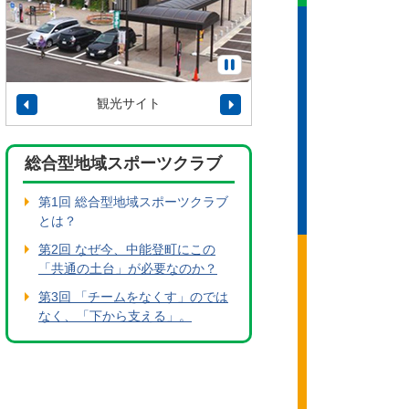
観光サイト
タウンプロモーショ
総合型地域スポーツクラブ
第1回 総合型地域スポーツクラブ
とは？
第2回 なぜ今、中能登町にこの
「共通の土台」が必要なのか？
第3回 「チームをなくす」のでは
なく、「下から支える」。