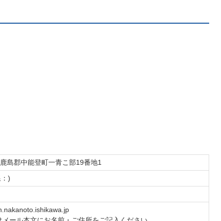
石川県鹿島郡中能登町一青こ部19番地1
線：)
.nakanoto.ishikawa.jp
はメール本文にお名前・ご住所をご記入ください。