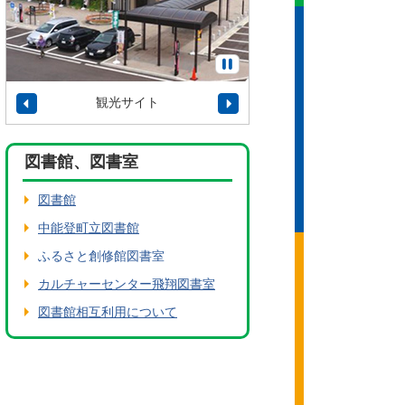
観光サイト
タウンプロモーショ
図書館、図書室
図書館
中能登町立図書館
ふるさと創修館図書室
カルチャーセンター飛翔図書室
図書館相互利用について