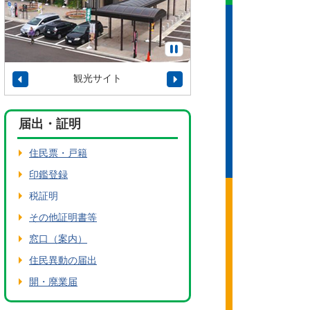
観光サイト
タウンプロモーショ
届出・証明
住民票・戸籍
印鑑登録
税証明
その他証明書等
窓口（案内）
住民異動の届出
開・廃業届