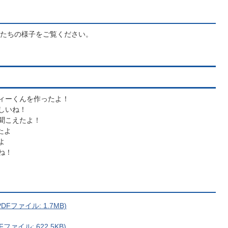
たちの様子をご覧ください。
子育てサイト
ディーくんを作ったよ！
しいね！
が聞こえたよ！
たよ
よ
ね！
ファイル: 1.7MB)
ァイル: 622.5KB)