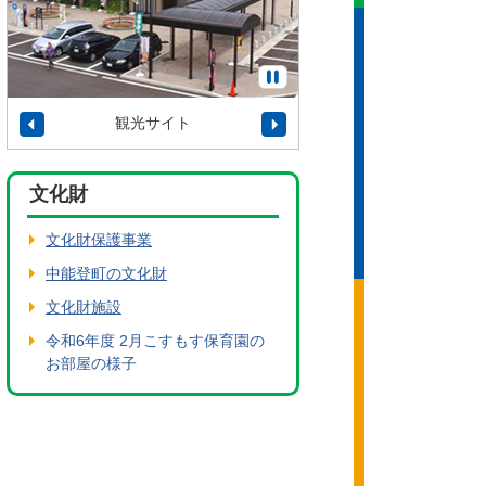
観光サイト
タウンプロモーショ
文化財
文化財保護事業
中能登町の文化財
文化財施設
令和6年度 2月こすもす保育園の
お部屋の様子