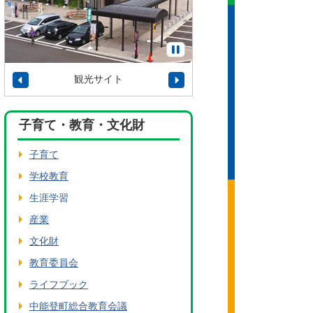
観光サイト
タウンプロモーショ
子育て・教育・文化財
子育て
学校教育
生涯学習
産業
文化財
教育委員会
ライフブック
中能登町総合教育会議