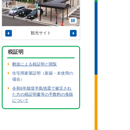
観光サイト
タウンプロモーショ
税証明
郵送による税証明と閲覧
住宅用家屋証明（新築・未使用の
場合）
令和6年能登半島地震で被災され
た方の税証明書等の手数料の免除
について