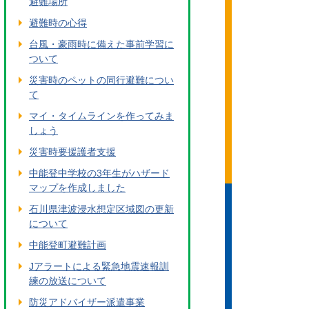
避難場所
避難時の心得
台風・豪雨時に備えた事前学習に
ついて
災害時のペットの同行避難につい
て
マイ・タイムラインを作ってみま
しょう
災害時要援護者支援
中能登中学校の3年生がハザード
マップを作成しました
石川県津波浸水想定区域図の更新
について
中能登町避難計画
Jアラートによる緊急地震速報訓
練の放送について
防災アドバイザー派遣事業