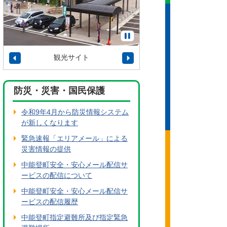
観光サイト
タウンプロモーショ
防災・災害・国民保護
令和9年4月から防災情報システム
が新しくなります
緊急速報「エリアメール」による
災害情報の提供
中能登町安全・安心メール配信サ
ービスの配信について
中能登町安全・安心メール配信サ
ービスの配信履歴
中能登町指定避難所及び指定緊急