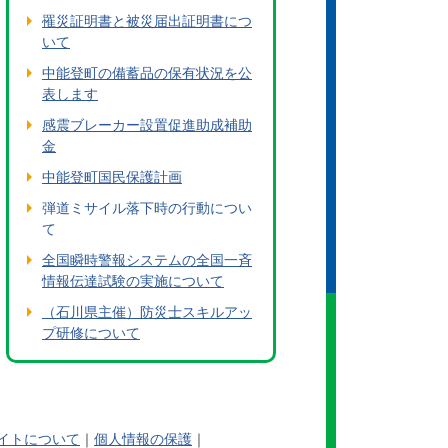
罹災証明書と被災届出証明書につ
いて
中能登町の備蓄品の保有状況を公
表します
感震ブレーカー設置促進助成補助
金
中能登町国民保護計画
弾道ミサイル落下時の行動につい
て
全国瞬時警報システムの全国一斉
情報伝達試験の実施について
（石川県主催）防災士スキルアッ
プ研修について
イトについて
個人情報の保護