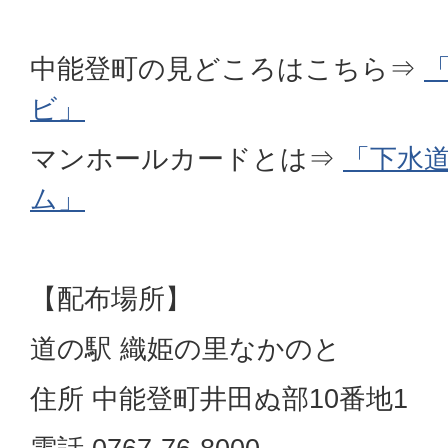
中能登町の見どころはこちら⇒
ビ」
マンホールカードとは⇒
「下水
ム」
【配布場所】
道の駅 織姫の里なかのと
住所 中能登町井田ぬ部10番地1