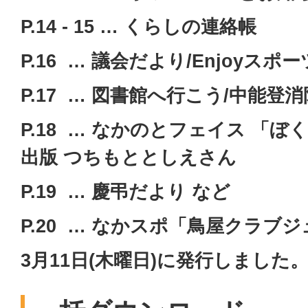
P.14 - 15 … くらしの連絡帳
P.16 … 議会だより/Enjoyスポ
P.17 … 図書館へ行こう/中能登
P.18 … なかのとフェイス 「
出版 つちもととしえさん
P.19 … 慶弔だより など
P.20 … なかスポ「鳥屋クラブ
3月11日(木曜日)に発行しました