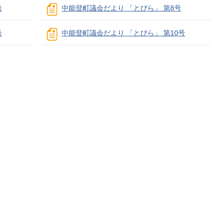
号
中能登町議会だより 「とびら」 第8号
号
中能登町議会だより 「とびら」 第10号
子育てサイト