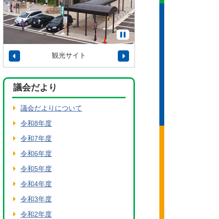
観光サイト
タウンプロモーショ
議会だより
議会だよりについて
令和8年度
令和7年度
令和6年度
令和5年度
令和4年度
令和3年度
令和2年度