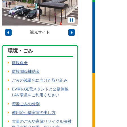
観光サイト
タウンプロモーショ
環境・ごみ
環境保全
環境関係補助金
ごみの減量化に向けた取り組み
EV車の充電スタンドと公衆無線
LAN環境をご利用ください
資源ごみの分別
使用済小型家電の出し方
大量のごみや家電リサイクル法対