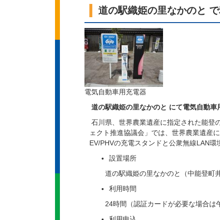
道の駅織姫の里なかのと 
電気自動車用充電器
道の駅織姫の里なかのと にて電気自動車
石川県、世界農業遺産に指定された能登の
ェクト推進協議会」では、世界農業遺産に
EV/PHVの充電スタンドと公衆無線LAN
設置場所
道の駅織姫の里なかのと（中能登町井田
利用時間
24時間（認証カードが必要な場合は午
利用申込