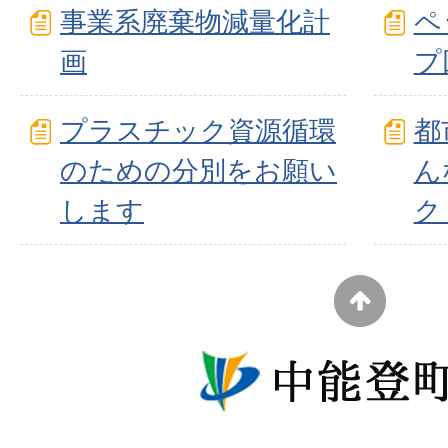
事業系廃棄物減量化計
ペ
画
プ
プラスチック資源循環
都
のための分別をお願い
ん
します
ク