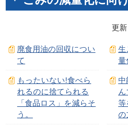
更新
廃食用油の回収につい
生
て
量
もったいない!食べら
中
れるのに捨てられる
ん
「食品ロス」を減らそ
等
う。
の