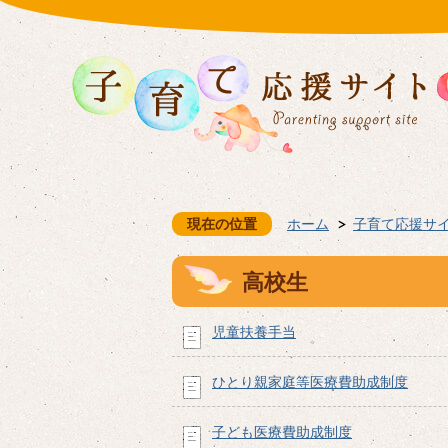
現在の位置
ホーム
子育て応援サ
高校生
児童扶養手当
ひとり親家庭等医療費助成制度
子ども医療費助成制度